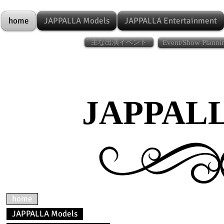
home
JAPPALLA Models
JAPPALLA Entertainment
主な出演イベント
Event/Show Planni
JAPPALLA
home
JAPPALLA Models